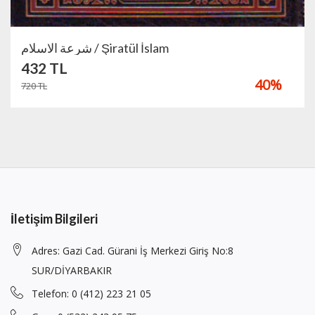
شرعة الاسلام / Şiratül İslam
432
TL
40
%
720
TL
İletişim Bilgileri
Adres: Gazi Cad. Gürani İş Merkezi Giriş No:8
SUR/DİYARBAKIR
Telefon: 0 (412) 223 21 05