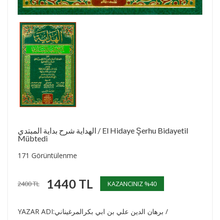
الهداية شرح بداية المبتدي / El Hidaye Şerhu Bidayetil
Mübtedi
171 Görüntülenme
1440
TL
2400
TL
KAZANCINIZ %
40
YAZAR ADI:
برهان الدين علي بن ابي بكرالمرغيناني /