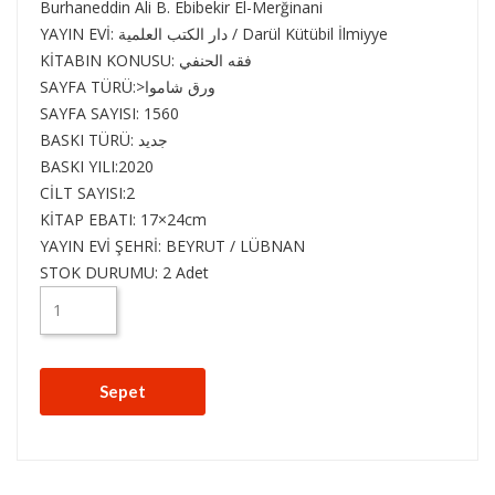
Burhaneddin Ali B. Ebibekir El-Merğinani
YAYIN EVİ:
دار الكتب العلمية / Darül Kütübil İlmiyye
KİTABIN KONUSU:
فقه الحنفي
SAYFA TÜRÜ:
>ورق شاموا
SAYFA SAYISI:
1560
BASKI TÜRÜ:
جديد
BASKI YILI:
2020
CİLT SAYISI:
2
KİTAP EBATI:
17×24cm
YAYIN EVİ ŞEHRİ:
BEYRUT / LÜBNAN
STOK DURUMU: 2 Adet
Sepet