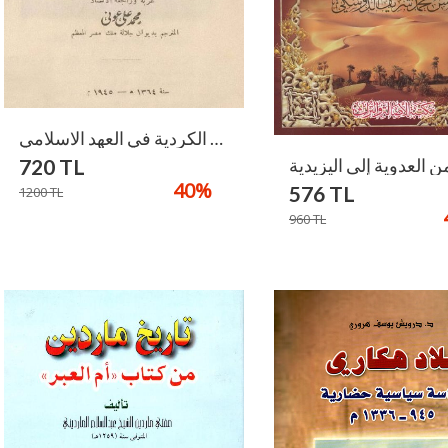
تاريخ الدول والامارات الكردية في العهد الاسلامي / Tarihüd-Düveli Ve İmaratil Kürdiyye Fi Ahdil İslami
720
TL
40
%
576
TL
1200
TL
960
TL