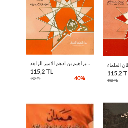
ابراهيم بن ادهم الامير الزاهد / İbrahim B. Edhem El-Emirüz-Zahid
115,2
TL
115,2
T
40
%
192
TL
192
TL