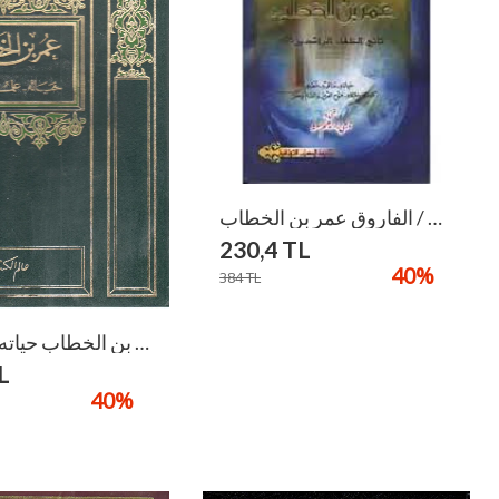
الفاروق عمر بن الخطاب / El-Faruk Ömer B. El-Hattab
230,4
TL
40
%
384
TL
عمر بن الخطاب حياته علمه ادبه / Ömer B. Hattab Hayatuhu İlmuhu Ve Adabuhu
L
40
%