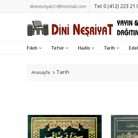
Tel: 0 (412) 223 21 
dininesriyat21@hotmail.com
Fıkıh
Tefsir
Hadis
Tarih
Ede
Tarih
Anasayfa