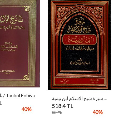
تاريخ الانبياء / Tarihül Enbiya
سيرة شيخ الاسلام ابن تيمية / Siretu Şeyhil Islam İbni Teymiyye
L
518,4
TL
40
%
40
%
864
TL