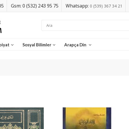
05
Gsm: 0 (532) 243 95 75
Whatsapp:
0 (539) 367 34 21
biyat
Sosyal Bilimler
Arapça Din