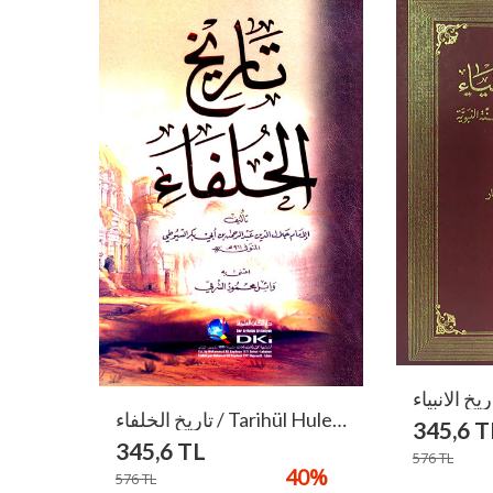
تاريخ الخلفاء / Tarihül Hulefa
345,6
T
345,6
TL
576
TL
40
%
576
TL