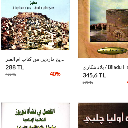
تاريخ ماردين من كتاب ام العبر / Tarihu Mardin Min Kitabi Ummul İber
288
TL
بلاد هكاري / Bilad
40
%
345,6
TL
480
TL
576
TL