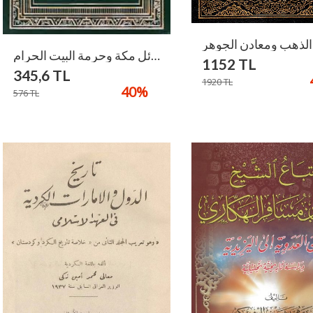
كتاب فضائل مكة وحرمة البيت الحرام /Kitabu Fedaili Mekke
1152
TL
345,6
TL
1920
TL
40
%
576
TL