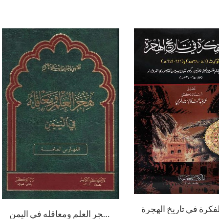
هجر العلم ومعاقله في اليمن / Hicerül İlim Ve Meakilehu Fil Yemen