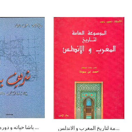
شريف باشا حياته و دوره السياسي / Şerif Paşa Heyatuhu Ve Devruhüs-Siyasi
الموسوعة العامة لتاريخ المغرب و الاندلس / El-Mevsuatül Amme Lit-Tarihil Mağrib Vel Endülüs