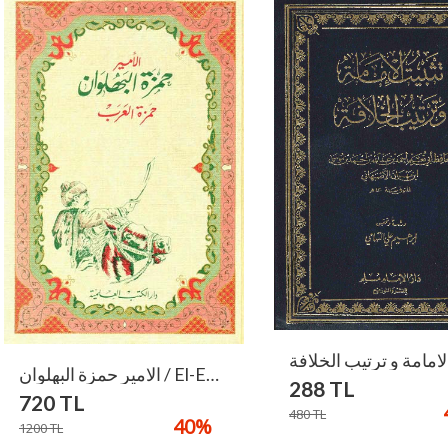
الامير حمزة البهلوان / El-Emir Hamzetel Pehlevan
288
TL
720
TL
480
TL
40
%
1200
TL