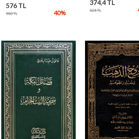
374,4
TL
576
TL
624
TL
40
%
960
TL