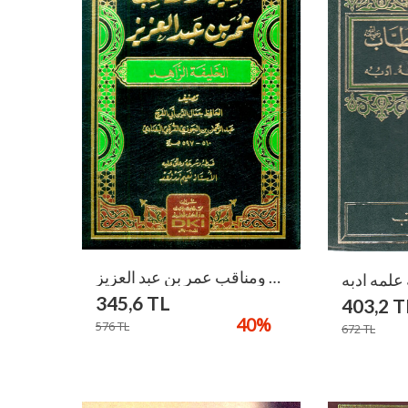
سيرة ومناقب عمر بن عبد العزيز / Siyer Ve Menakıb Ömer B. Abdulaziz
345,6
TL
403,2
T
40
%
576
TL
672
TL