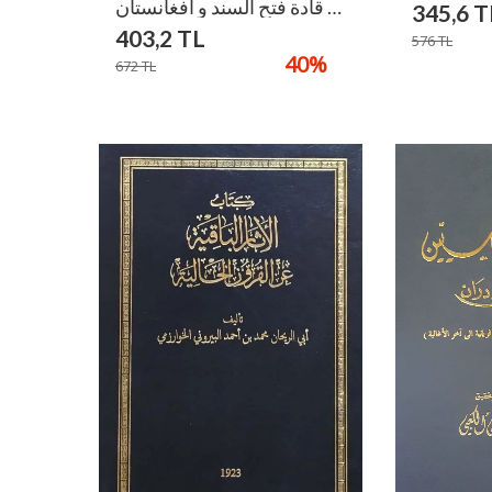
قادة فتح السند و افغانستان / Kadetu Fethus-Sind Ve Afğanistan
345,6
T
403,2
TL
576
TL
40
%
672
TL