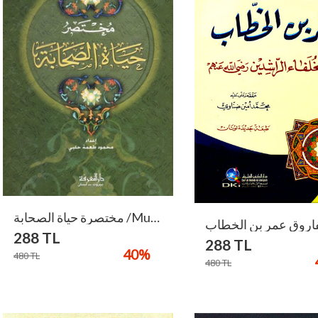
مختصرة حياة الصحابة /muhtasaru Hayatis-Sahabe
288
TL
288
TL
40
%
480
TL
480
TL