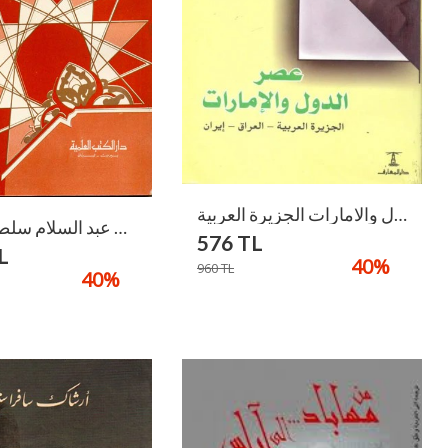
عصر الدول والامارات الجزيرة العربية / Asrud-Düvel Vel İmarat El-Ceziretül Arabiyye
العز بن عبد السلام سلطان العلماء / El-İz B. Abdusselam Sultanül Ulema
576
TL
L
40
%
960
TL
40
%