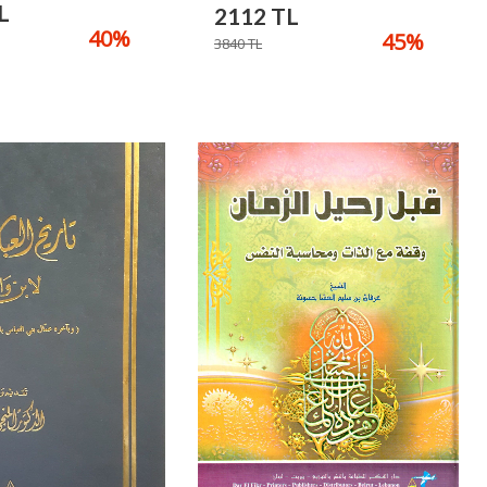
L
2112
TL
40
%
45
%
3840
TL