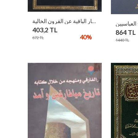
كتاب الاثار الباقية عن القرون الخالية / Kitabu Asarül Bakiyye An Kurunil Haliyye
403,2
TL
864
TL
40
%
672
TL
1440
TL