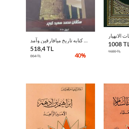
الفارقي ومنهجه من خلال كتابه تاريخ ميافارقين وآمد / El-Fariki Ve Menhecehu
1008
T
518,4
TL
1680
TL
40
%
864
TL