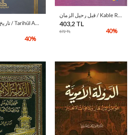
قبل رحيل الزمان / Kable Rehiliz-Zaman
تاريخ العباسيين / Tarihül Abbasiyyin
403,2
TL
40
%
672
TL
40
%